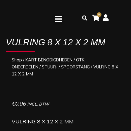
Ga
naar
0
Zoeken
de
inhoud
VULRING 8 X 12 X 2 MM
Shop
/
KART BENODIGDHEDEN
/
OTK
ONDERDELEN
/
STUUR- / SPOORSTANG
/ VULRING 8 X
12 X 2 MM
€
0,06
INCL. BTW
VULRING 8 X 12 X 2 MM