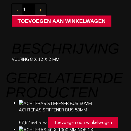
VULRING
-
+
8
X
TOEVOEGEN AAN WINKELWAGEN
12
X
2
MM
BESCHRIJVING
aantal
VULRING 8 X 12 X 2 MM
GERELATEERDE
PRODUCTEN
ACHTERAS STIFFENER BUS 50MM
€
7,62
Toevoegen aan winkelwagen
incl. BTW