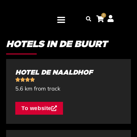
Ga
naar
0
Zoeken
de
inhoud
HOTELS IN DE BUURT
HOTEL DE NAALDHOF
5.6 km from track
To website