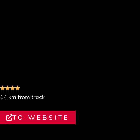
VAN DER VALK
NULAND
14 km from track
TO WEBSITE