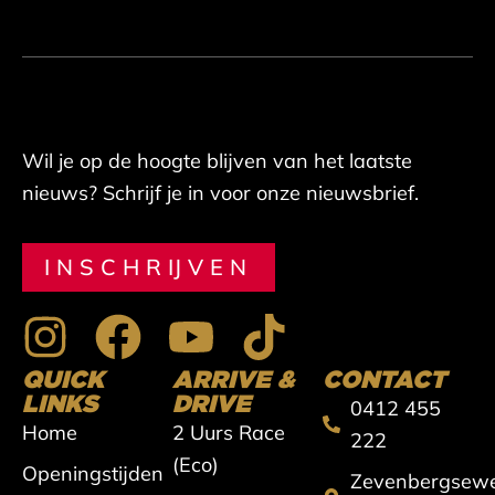
Wil je op de hoogte blijven van het laatste
nieuws? Schrijf je in voor onze nieuwsbrief.
INSCHRIJVEN
I
F
Y
T
n
a
o
i
QUICK
ARRIVE &
CONTACT
s
c
u
k
LINKS
DRIVE
0412 455
Home
2 Uurs Race
t
e
t
t
222
(Eco)
Openingstijden
Zevenbergsew