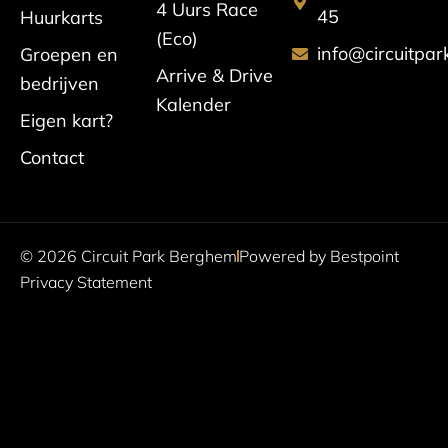
a
b
u
o
4 Uurs Race
45
Huurkarts
g
o
b
k
(Eco)
info@circuitpa
Groepen en
r
o
e
Arrive & Drive
bedrijven
Kalender
a
k
Eigen kart?
m
Contact
© 2026 Circuit Park Berghem
Powered by Bestpoint
Privacy Statement