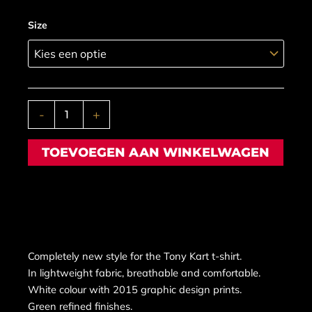
€29,04.
€21,75.
TONYKART
Size
T-
SHIRT
aantal
-
+
TOEVOEGEN AAN WINKELWAGEN
BESCHRIJVING
Completely new style for the Tony Kart t-shirt.
In lightweight fabric, breathable and comfortable.
White colour with 2015 graphic design prints.
Green refined finishes.