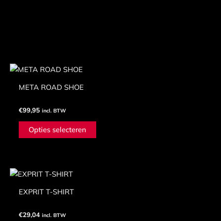
GERELATEERDE
PRODUCTEN
Dit
product
META ROAD SHOE
heeft
meerdere
€
99,95
incl. BTW
variaties.
Deze
Opties selecteren
optie
kan
gekozen
Dit
worden
product
op
EXPRIT T-SHIRT
heeft
de
meerdere
productpagina
€
29,04
incl. BTW
variaties.