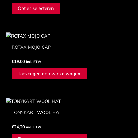
Deze
Opties selecteren
optie
kan
gekozen
worden
op
ROTAX MOJO CAP
de
productpagina
€
19,00
incl. BTW
Toevoegen aan winkelwagen
TONYKART WOOL HAT
€
24,20
incl. BTW