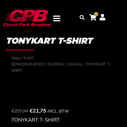
Ga
naar
0
Zoeken
de
inhoud
TONYKART T-SHIRT
Shop
/
KART
BENODIGDHEDEN
/
KLEDING
/
CASUAL
/ TONYKART T-
SHIRT
OORSPRONKELIJKE
HUIDIGE
€
29,04
€
21,75
INCL. BTW
PRIJS
PRIJS
TONYKART T-SHIRT
WAS:
IS: