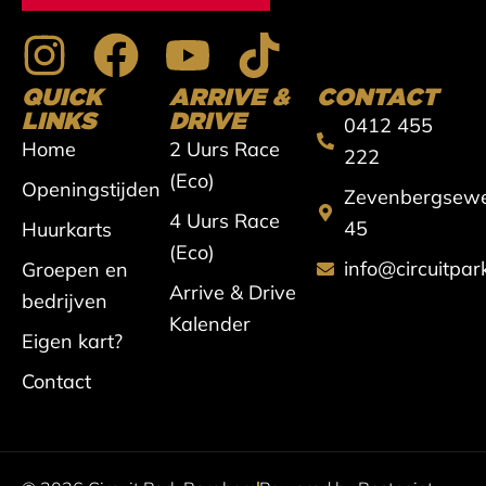
I
F
Y
T
n
a
o
i
QUICK
ARRIVE &
CONTACT
s
c
u
k
LINKS
DRIVE
0412 455
Home
2 Uurs Race
t
e
t
t
222
(Eco)
Openingstijden
Zevenbergsew
a
b
u
o
4 Uurs Race
45
Huurkarts
g
o
b
k
(Eco)
info@circuitpa
Groepen en
r
o
e
Arrive & Drive
bedrijven
Kalender
a
k
Eigen kart?
m
Contact