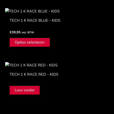
gekozen
Dit
worden
product
op
TECH 1 K RACE BLUE – KIDS
heeft
de
meerdere
productpagina
€
39,95
incl. BTW
variaties.
Deze
Opties selecteren
optie
kan
gekozen
worden
op
TECH 1 K RACE RED – KIDS
de
productpagina
Lees verder