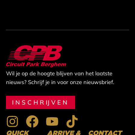
Wil je op de hoogte blijven van het laatste
nieuws? Schrijf je in voor onze nieuwsbrief.
INSCHRIJVEN
I
F
Y
T
n
a
o
i
QUICK
ARRIVE &
CONTACT