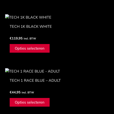
PRODUCTEN
Dit
product
TECH 1K BLACK WHITE
heeft
meerdere
€
119,95
incl. BTW
variaties.
Deze
Opties selecteren
optie
kan
gekozen
Dit
worden
product
op
TECH 1 RACE BLUE – ADULT
heeft
de
meerdere
productpagina
€
44,95
incl. BTW
variaties.
Deze
Opties selecteren
optie
kan