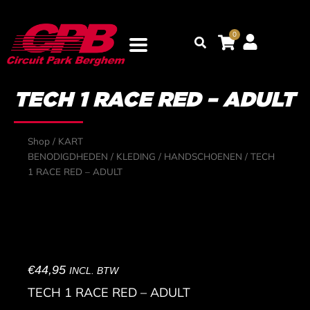
Ga
naar
0
Zoeken
de
inhoud
TECH 1 RACE RED – ADULT
Shop
/
KART
BENODIGDHEDEN
/
KLEDING
/
HANDSCHOENEN
/ TECH
1 RACE RED – ADULT
€
44,95
INCL. BTW
TECH 1 RACE RED – ADULT