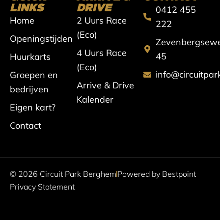
s
c
u
k
LINKS
DRIVE
0412 455
Home
2 Uurs Race
t
e
t
t
222
(Eco)
Openingstijden
Zevenbergsew
a
b
u
o
4 Uurs Race
45
Huurkarts
g
o
b
k
(Eco)
info@circuitpa
Groepen en
r
o
e
Arrive & Drive
bedrijven
Kalender
a
k
Eigen kart?
m
Contact
© 2026 Circuit Park Berghem
Powered by Bestpoint
Privacy Statement