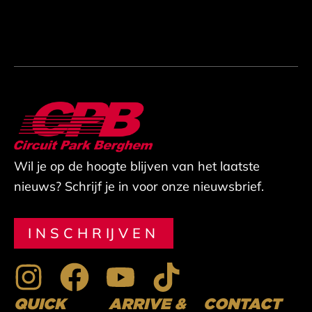
Wil je op de hoogte blijven van het laatste
nieuws? Schrijf je in voor onze nieuwsbrief.
INSCHRIJVEN
I
F
Y
T
n
a
o
i
QUICK
ARRIVE &
CONTACT