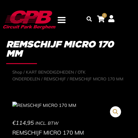
Ga
naar
0
Zoeken
de
inhoud
REMSCHIJF MICRO 170
MM
Shop
/
KART BENODIGDHEDEN
/
OTK
ONDERDELEN
/
REMSCHIJF
/ REMSCHIJF MICRO 170 MM
€
114,95
INCL. BTW
REMSCHIJF MICRO 170 MM