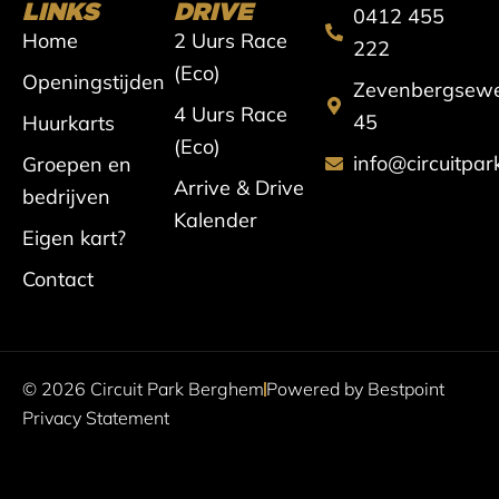
s
c
u
k
LINKS
DRIVE
0412 455
Home
2 Uurs Race
t
e
t
t
222
(Eco)
Openingstijden
Zevenbergsew
a
b
u
o
4 Uurs Race
45
Huurkarts
g
o
b
k
(Eco)
info@circuitpa
Groepen en
r
o
e
Arrive & Drive
bedrijven
Kalender
a
k
Eigen kart?
m
Contact
© 2026 Circuit Park Berghem
Powered by Bestpoint
Privacy Statement