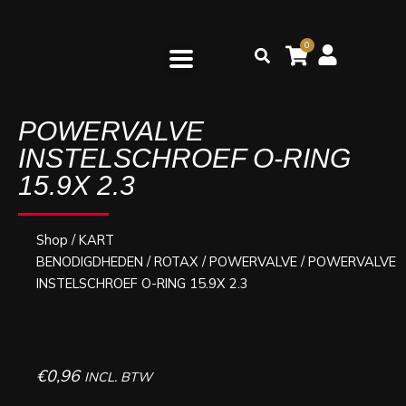
Ga
naar
0
Zoeken
de
inhoud
POWERVALVE
INSTELSCHROEF O-RING
15.9X 2.3
Shop
/
KART
BENODIGDHEDEN
/
ROTAX
/
POWERVALVE
/ POWERVALVE
INSTELSCHROEF O-RING 15.9X 2.3
€
0,96
INCL. BTW