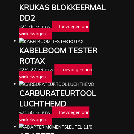
KRUKAS BLOKKEERMAL
DD2
€
21,76
Toevoegen aan
incl. BTW
winkelwagen
KABELBOOM TESTER
ROTAX
€
252,22
Toevoegen aan
incl. BTW
winkelwagen
CARBURATEURTOOL
LUCHTHEMD
€
71,55
Toevoegen aan
incl. BTW
winkelwagen