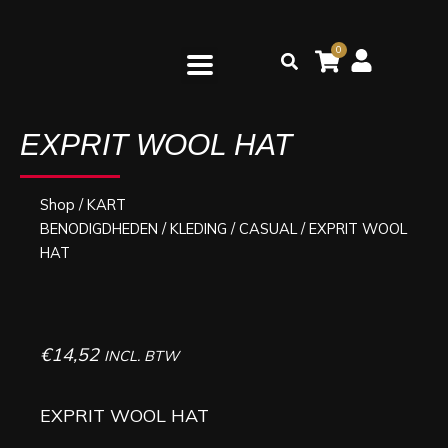
Ga
naar
0
Zoeken
de
inhoud
EXPRIT WOOL HAT
Shop
/
KART
BENODIGDHEDEN
/
KLEDING
/
CASUAL
/ EXPRIT WOOL
HAT
€
14,52
INCL. BTW
EXPRIT WOOL HAT