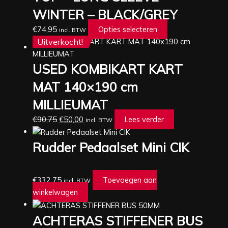
WINTER – BLACK/GREY
Deze
optie
€
74,95
Opties selecteren
incl. BTW
kan
Uitverkocht!
gekozen
worden
USED KOMBIKART KART
op
MAT 140×190 cm
de
productpagina
MILLIEUMAT
€
90,75
€
50,00
Lees verder
incl. BTW
Rudder Pedaalset Mini CIK
€
332,75
Toevoegen aan
incl. BTW
winkelwagen
ACHTERAS STIFFENER BUS