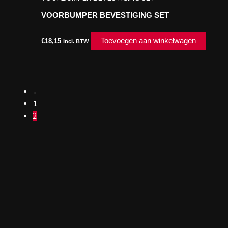
VOORBUMPER BEVESTIGING SET
Toevoegen aan winkelwagen
€
18,15
incl. BTW
←
1
2