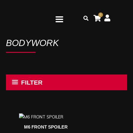
Ga
naar
0
Zoeken
de
inhoud
BODYWORK
FILTER
M6 FRONT SPOILER